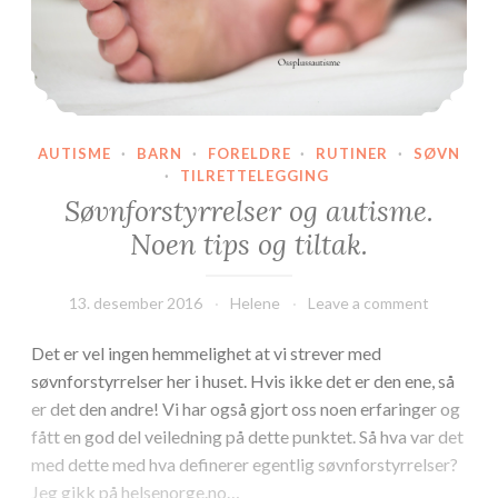
AUTISME
·
BARN
·
FORELDRE
·
RUTINER
·
SØVN
·
TILRETTELEGGING
Søvnforstyrrelser og autisme.
Noen tips og tiltak.
13. desember 2016
Helene
Leave a comment
Det er vel ingen hemmelighet at vi strever med
søvnforstyrrelser her i huset. Hvis ikke det er den ene, så
er det den andre! Vi har også gjort oss noen erfaringer og
fått en god del veiledning på dette punktet. Så hva var det
med dette med hva definerer egentlig søvnforstyrrelser?
Jeg gikk på helsenorge.no…