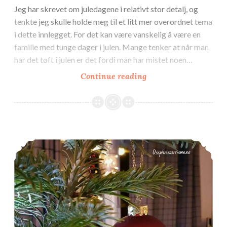
Jeg har skrevet om juledagene i relativt stor detalj, og
tenkte jeg skulle holde meg til et litt mer overordnet tema
i dette innlegget. For det kan være vanskelig å være en
familie med tunge dager i julen. Mange tenker at når man
har det tøft i julen er det fordi man har mistet noen…
Julen
Continue reading
i
Annerledeshusene
Juledagene! (2016)