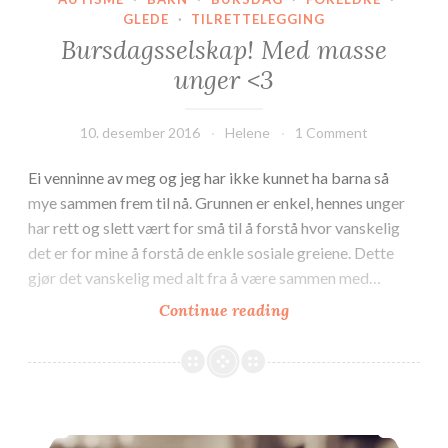
GLEDE
·
TILRETTELEGGING
Bursdagsselskap! Med masse
unger <3
10. desember 2016
Helene
1 Comment
Ei venninne av meg og jeg har ikke kunnet ha barna så
mye sammen frem til nå. Grunnen er enkel, hennes unger
har rett og slett vært for små til å forstå hvor vanskelig
det er for mine å forstå de enkle sosiale greiene. Dette
gjør det vanskelig med alt fra å være sammen med…
Bursdagsselskap!
Continue reading
Med
masse
unger
Refleksjon og ettertanke <3