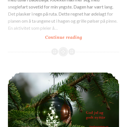
sneglefart sovetid for min yngste. Dagen har vært lang.
Det plasker i regn på ruta. Dette regnet har ødelagt for
planen om å ta ungene ut i hagen og grille pølser på pinne.
En aktivitet som pleier å…
Juledagene!
Continue reading
(2016)
Julen er rett rundt hjørnet! DUKK!!