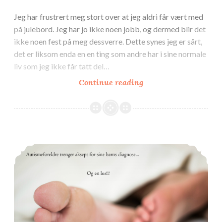
Jeg har frustrert meg stort over at jeg aldri får vært med
på julebord. Jeg har jo ikke noen jobb, og dermed blir det
ikke noen fest på meg dessverre. Dette synes jeg er sårt,
det er liksom enda en en ting som andre har i sine normale
liv som jeg ikke får tatt del…
Julebord
Continue reading
for
Helenes
skyld!
Søvnforstyrrelser og autisme. Noen tips og tiltak.