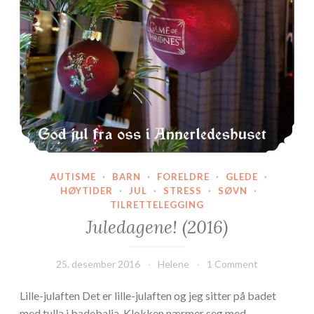
AUTISME
·
BARN
·
FORELDRE
·
GLEDE
·
HØYTIDER
·
JUL
·
STRESS
·
SØVN
·
TILRETTELEGGING
Juledagene! (2016)
25. desember 2016
Helene
1 Comment
Lille-julaften Det er lille-julaften og jeg sitter på badet
med tulla i badebalja. Klokken nærmer seg med