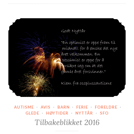
Tilbakeblikket 2016
AUTISME
·
AVIS
·
BARN
·
FERIE
·
FORELDRE
·
GLEDE
·
HØYTIDER
·
NYTTÅR
·
SFO
Tilbakeblikket 2016