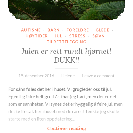
AUTISME
·
BARN
·
FORELDRE
·
GLEDE
·
HØYTIDER
·
JUL
·
STRESS
·
SØVN
·
TILRETTELEGGING
Julen er rett rundt hjørnet!
DUKK!!
19. desember 2016
Helene
Leave a comment
For sånn føles det her i huset. Vi grugleder oss til jul.
Egentlig ikke helt greit å si har jeg hørt, men det er det
som er sannheten. Vi synes det er hyggelig å feire jul, men
det tøffe tak her i huset med de rare i! Tenkte jeg skulle
starte med en liten oppdatering…
Julen
Continue reading