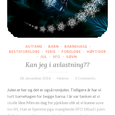
AUTISME
·
BARN
·
BARNEHAGE
·
BESTEFORELDRE
·
FERIE
·
FORELDRE
·
HØYTIDER
·
JUL
·
SFO
·
SØVN
Kan jeg i avlastning??
28. desember 2016
Helene
3 Comments
Julen er her og det er også romjulen. Tidligere år har vi
hatt barnehagen for begge barna. I år var tanken at vi
skulle låne Mim en dag for pjokken slik at vi kunne sove
inn litt. Han er hjemme pga. manglende SFO tilbud i julen.