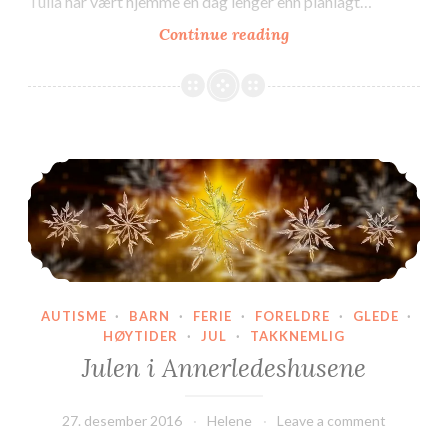
Tulla har vært hjemme en dag lenger enn planlagt…
Kan
Continue reading
jeg
i
avlastning??
Julen i Annerledeshusene
AUTISME
·
BARN
·
FERIE
·
FORELDRE
·
GLEDE
·
HØYTIDER
·
JUL
·
TAKKNEMLIG
Julen i Annerledeshusene
27. desember 2016
Helene
Leave a comment