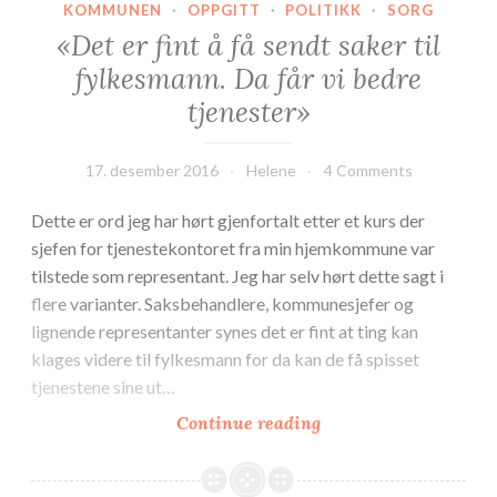
KOMMUNEN
·
OPPGITT
·
POLITIKK
·
SORG
«Det er fint å få sendt saker til
fylkesmann. Da får vi bedre
tjenester»
17. desember 2016
Helene
4 Comments
Dette er ord jeg har hørt gjenfortalt etter et kurs der
sjefen for tjenestekontoret fra min hjemkommune var
tilstede som representant. Jeg har selv hørt dette sagt i
flere varianter. Saksbehandlere, kommunesjefer og
lignende representanter synes det er fint at ting kan
klages videre til fylkesmann for da kan de få spisset
tjenestene sine ut…
«Det
Continue reading
er
fint