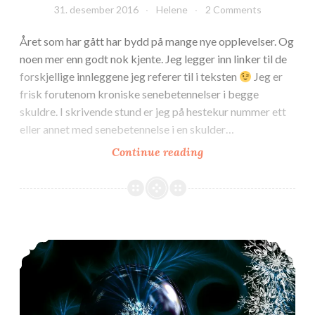
31. desember 2016
Helene
2 Comments
Året som har gått har bydd på mange nye opplevelser. Og
noen mer enn godt nok kjente. Jeg legger inn linker til de
forskjellige innleggene jeg referer til i teksten
Jeg er
frisk forutenom kroniske senebetennelser i begge
skuldre. I skrivende stund er jeg på hestekur nummer ett
eller annet med senebetennelse i en skulder…
Tilbakeblikket
Continue reading
2016
Kan jeg i avlastning??