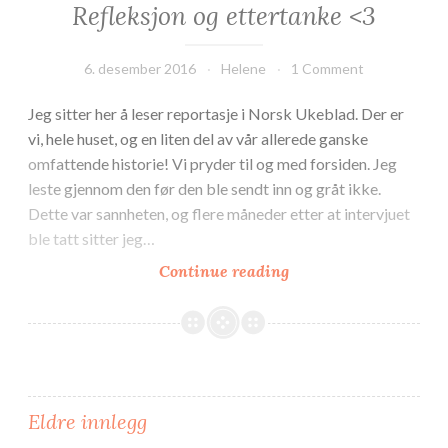
Refleksjon og ettertanke <3
6. desember 2016
Helene
1 Comment
Jeg sitter her å leser reportasje i Norsk Ukeblad. Der er
vi, hele huset, og en liten del av vår allerede ganske
omfattende historie! Vi pryder til og med forsiden. Jeg
leste gjennom den før den ble sendt inn og gråt ikke.
Dette var sannheten, og flere måneder etter at intervjuet
ble tatt sitter jeg…
Refleksjon
Continue reading
og
ettertanke
Innleggnavigasjon
Eldre innlegg