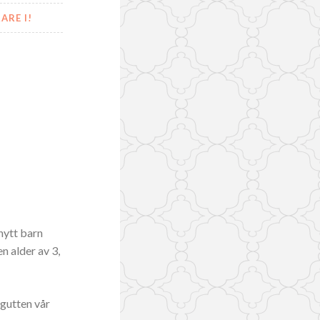
ARE I!
nytt barn
n alder av 3,
t gutten vår