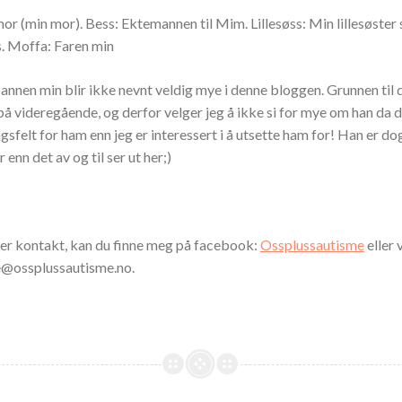
r (min mor). Bess: Ektemannen til Mim. Lillesøss: Min lillesøste
. Moffa: Faren min
Mannen min blir ikke nevnt veldig mye i denne bloggen. Grunnen til d
på videregående, og derfor velger jeg å ikke si for mye om han da de
gsfelt for ham enn jeg er interessert i å utsette ham for! Han er 
 enn det av og til ser ut her;)
er kontakt, kan du finne meg på facebook:
Ossplussautisme
eller 
e@ossplussautisme.no.