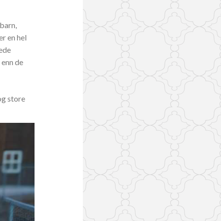
 barn,
r en hel
tede
 enn de
og store