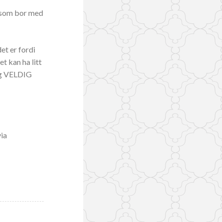
r som bor med
et er fordi
t kan ha litt
dog VELDIG
via