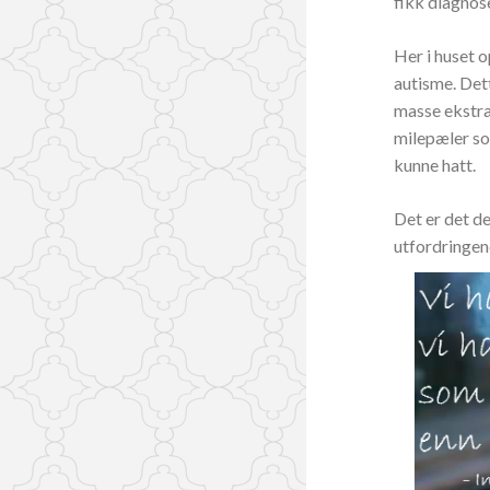
fikk diagnose
Her i huset o
autisme. Det
masse ekstra 
milepæler so
kunne hatt.
Det er det de
utfordringen