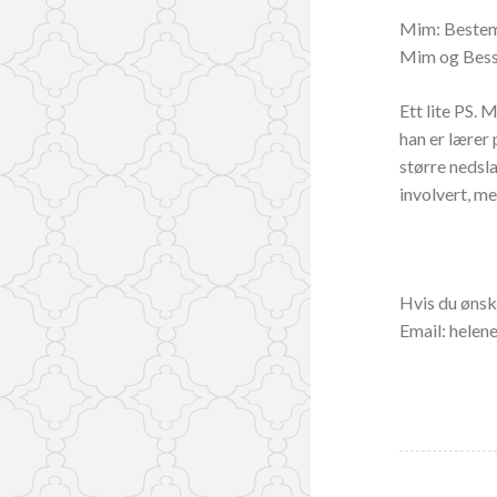
Mim: Bestemo
Mim og Bess
Ett lite PS. 
han er lærer 
større nedsla
involvert, mer
Hvis du ønsk
Email: helen