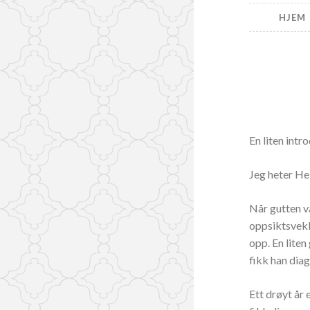
Oss
HJEM
En liten intr
Jeg heter Hel
Når gutten v
oppsiktsvekke
opp. En liten
fikk han diag
Ett drøyt år e