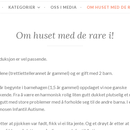
PlussAutisme
KATEGORIER
OSS I MEDIA
OM HUSET MED DE R
Om huset med de rare i!
oduksjon er vel passende.
ene (trettiettellerannet år gammel) og er gift med 2 barn.
år begynte i barnehagen (1,5 år gammel) oppdaget vi noe ganske
nde. Fra å være en harmonisk rolig liten gutt dukket plutselig et 
 gutt med store problemer med å forholde seg til de andre barna. I e
nosen Infantil Autisme.
tter at pjokken var født, fikk vi ei lita jente. Og et drøyt år etter a