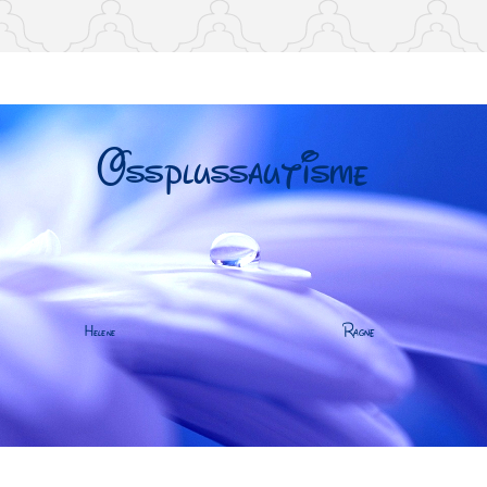
arneautisme, familie, annerledes hjem, foreldre