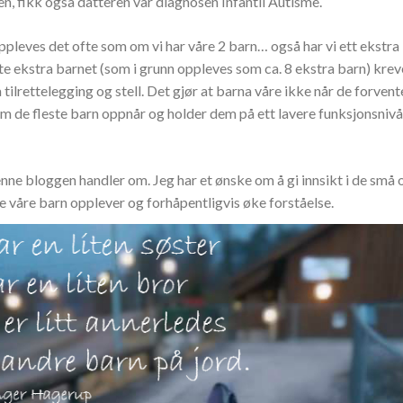
n, fikk også datteren vår diagnosen Infantil Autisme.
ppleves det ofte som om vi har våre 2 barn… også har vi ett ekstra
te ekstra barnet (som i grunn oppleves som ca. 8 ekstra barn) kreve
tilrettelegging og stell. Det gjør at barna våre ikke når de forven
m de fleste barn oppnår og holder dem på ett lavere funksjonsnivå
nne bloggen handler om. Jeg har et ønske om å gi innsikt i de små 
e våre barn opplever og forhåpentligvis øke forståelse.