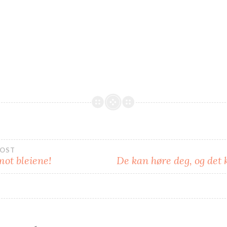
eggsnavigasjon
POST
ot bleiene!
De kan høre deg, og det 