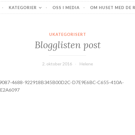
PlussAutisme
KATEGORIER
OSS I MEDIA
OM HUSET MED DE R
UKATEGORISERT
Blogglisten post
2. oktober 2016
Helene
9087-4688-922918B345B00D2C-D7E9E6BC-C655-410A-
E2A6097