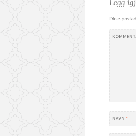
Legg ig
Din e-postadr
KOMMENT
NAVN
*