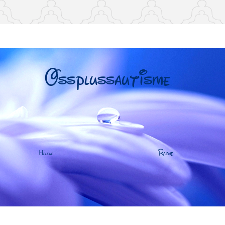
arneautisme, familie, annerledes hjem, foreldre