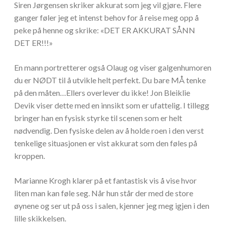
Siren Jørgensen skriker akkurat som jeg vil gjøre. Flere
ganger føler jeg et intenst behov for å reise meg opp å
peke på henne og skrike: «DET ER AKKURAT SÅNN
DET ER!!!»
En mann portretterer også Olaug og viser galgenhumoren
du er NØDT til å utvikle helt perfekt. Du bare MÅ tenke
på den måten…Ellers overlever du ikke! Jon Bleiklie
Devik viser dette med en innsikt som er ufattelig. I tillegg
bringer han en fysisk styrke til scenen som er helt
nødvendig. Den fysiske delen av å holde roen i den verst
tenkelige situasjonen er vist akkurat som den føles på
kroppen.
Marianne Krogh klarer på et fantastisk vis å vise hvor
liten man kan føle seg. Når hun står der med de store
øynene og ser ut på oss i salen, kjenner jeg meg igjen i den
lille skikkelsen.