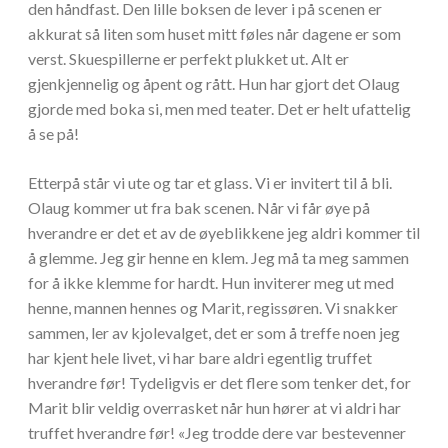
den håndfast. Den lille boksen de lever i på scenen er
akkurat så liten som huset mitt føles når dagene er som
verst. Skuespillerne er perfekt plukket ut. Alt er
gjenkjennelig og åpent og rått. Hun har gjort det Olaug
gjorde med boka si, men med teater. Det er helt ufattelig
å se på!
Etterpå står vi ute og tar et glass. Vi er invitert til å bli.
Olaug kommer ut fra bak scenen. Når vi får øye på
hverandre er det et av de øyeblikkene jeg aldri kommer til
å glemme. Jeg gir henne en klem. Jeg må ta meg sammen
for å ikke klemme for hardt. Hun inviterer meg ut med
henne, mannen hennes og Marit, regissøren. Vi snakker
sammen, ler av kjolevalget, det er som å treffe noen jeg
har kjent hele livet, vi har bare aldri egentlig truffet
hverandre før! Tydeligvis er det flere som tenker det, for
Marit blir veldig overrasket når hun hører at vi aldri har
truffet hverandre før! «Jeg trodde dere var bestevenner