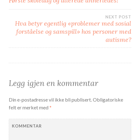
Første skoledag og allerede annerledes!
n
y
y
f
f
a
a
n
n
e
NEXT POST
e
)
Hva betyr egentlig «problemer med sosial
)
forståelse og samspill» hos personer med
autisme?
Legg igjen en kommentar
Din e-postadresse vil ikke bli publisert.
Obligatoriske
felt er merket med
*
KOMMENTAR