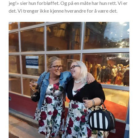
jeg!» sier hun forbløffet. Og på en måte har hun rett. Vi er
det. Vi trenger ikke kjenne hverandre for å være det.