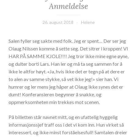
Anmeldelse
26. august 2018
Helene
Salen fyller seg sakte med folk. Jeg er spent… Der ser jeg
Olaug Nilssen komme å sette seg. Det sitrer i kroppen! VI
HAR PÅ SAMME KJOLE!!!! Jeg tror ikke mine egne øyne,
og dulter borti Lars. Han ler og må ta seg sammen for å
ikke le altfor høyt. «Ja, hvis ikke det er tegn på at dere er
to alen av samme stykke, så vet ikke jeg!» sier han. Vi
humrer og ler mens jeg håper at Olaug ikke synes det er
dumt! Konferansieren begynner å snakke, og
oppmerksomheten min trekkes mot scenen.
På billetten står navnet mitt, og en ufattelig hyggelig
informasjonssjef traff oss i det vi kom inn. Hun virket så
interessert, og ikke minst forståelsesfull! Samtalen dreier