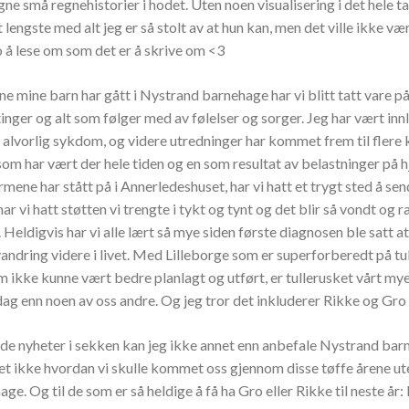
gne små regnehistorier i hodet. Uten noen visualisering i det hele t
t lengste med alt jeg er så stolt av at hun kan, men det ville ikke væ
 å lese om som det er å skrive om <3
e mine barn har gått i Nystrand barnehage har vi blitt tatt vare p
nger og alt som følger med av følelser og sorger. Jeg har vært inn
alvorlig sykdom, og videre utredninger har kommet frem til flere 
2 som har vært der hele tiden og en som resultat av belastninger p
ene har stått på i Annerledeshuset, har vi hatt et trygt sted å sen
r vi hatt støtten vi trengte i tykt og tynt og det blir så vondt og ra
Heldigvis har vi alle lært så mye siden første diagnosen ble satt at 
vandring videre i livet. Med Lilleborge som er superforberedt på tul
 ikke kunne vært bedre planlagt og utført, er tullerusket vårt mye
dag enn noen av oss andre. Og jeg tror det inkluderer Rikke og Gro
de nyheter i sekken kan jeg ikke annet enn anbefale Nystrand barn
vet ikke hvordan vi skulle kommet oss gjennom disse tøffe årene u
ge. Og til de som er så heldige å få ha Gro eller Rikke til neste år