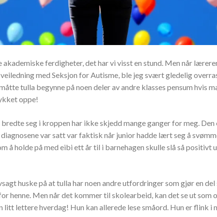
 akademiske ferdigheter, det har vi visst en stund. Men når lærere
 veiledning med Seksjon for Autisme, ble jeg svært gledelig overra
 måtte tulla begynne på noen deler av andre klasses pensum hvis ma
ykket oppe!
 bredte seg i kroppen har ikke skjedd mange ganger for meg. Den
 diagnosene var satt var faktisk når junior hadde lært seg å svømm
m å holde på med eibi ett år til i barnehagen skulle slå så positivt 
lvsagt huske på at tulla har noen andre utfordringer som gjør en del
 for henne. Men når det kommer til skolearbeid, kan det se ut som 
en litt lettere hverdag! Hun kan allerede lese småord. Hun er flink i