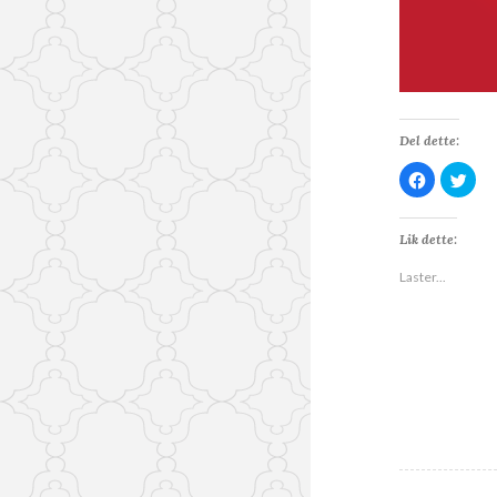
Del dette:
K
K
l
l
i
i
k
k
k
k
Lik dette:
f
f
o
o
r
r
Laster...
å
å
d
d
e
e
l
l
e
e
p
p
å
å
F
T
a
w
c
i
e
t
b
t
o
e
o
r
k
(
(
å
å
p