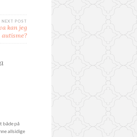
NEXT POST
va kan jeg
m autisme?
ra
t både på
nne allsidige