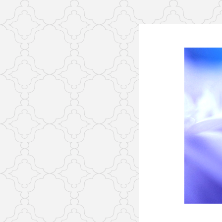
Skip
to
content
Autisme, b