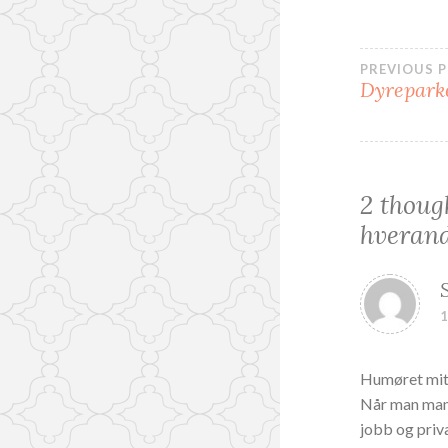
p
n
n
e
e
s
s
i
i
e
Innl
PREVIOUS 
e
n
n
n
Dyrepark
n
y
y
f
f
a
a
n
n
e
e
)
)
2 thoug
hverand
1
Humøret mitt
Når man man 
jobb og priva