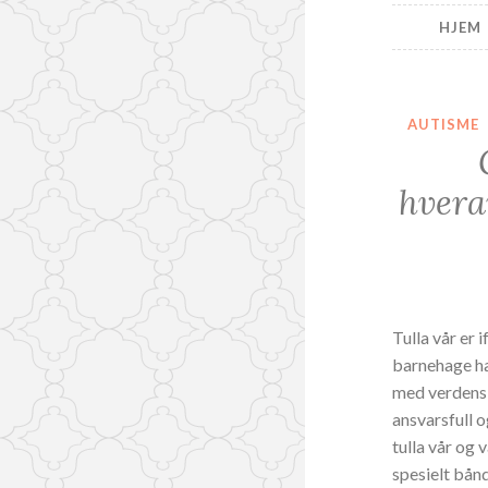
Oss
HJEM
AUTISME
hvera
Tulla vår er 
barnehage ha
med verdens b
ansvarsfull 
tulla vår og 
spesielt bån