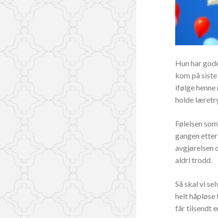
Hun har gode
kom på siste
ifølge henne
holde læretr
Følelsen som
gangen etter
avgjørelsen o
aldri trodd.
Så skal vi se
helt håpløse
får tilsendt 