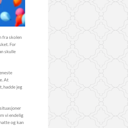
n fra skolen
sket. For
n skulle
 eneste
e. At
ut, hadde jeg
 situasjoner
om vi endelig
 matte og kan