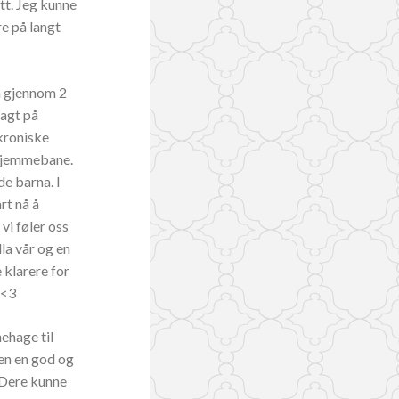
att. Jeg kunne
re på langt
å gjennom 2
lagt på
kroniske
å hjemmebane.
de barna. I
rt nå å
vi føler oss
la vår og en
 klarere for
 <3
ehage til
ten en god og
: Dere kunne