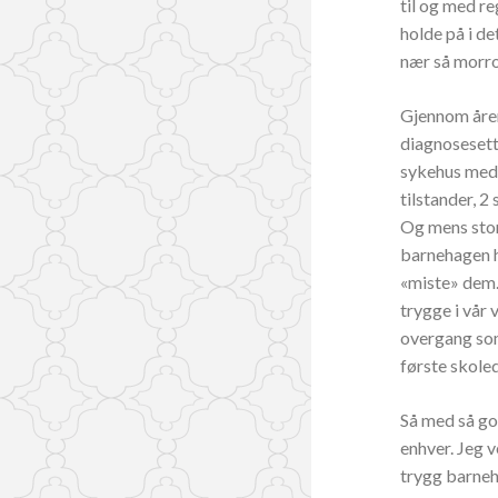
til og med re
holde på i de
nær så morro
Gjennom åren
diagnosesetti
sykehus med 
tilstander, 
Og mens storm
barnehagen ha
«miste» dem. 
trygge i vår 
overgang som
første skole
Så med så go
enhver. Jeg 
trygg barneha