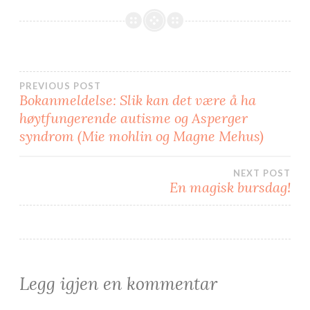
o
e
o
r
k
(
(
å
å
p
p
n
n
e
e
s
s
i
i
e
Innleggsnavigasjon
PREVIOUS POST
e
n
n
n
Bokanmeldelse: Slik kan det være å ha
n
y
y
f
høytfungerende autisme og Asperger
f
a
a
n
syndrom (Mie mohlin og Magne Mehus)
n
e
e
)
)
NEXT POST
En magisk bursdag!
Legg igjen en kommentar