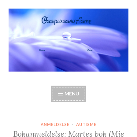
Skip
to
content
OssPlussAutisme
Autisme, barneautisme, familie, annerledes hjem,
foreldre
MENU
ANMELDELSE
·
AUTISME
Bokanmeldelse: Martes bok (Mie