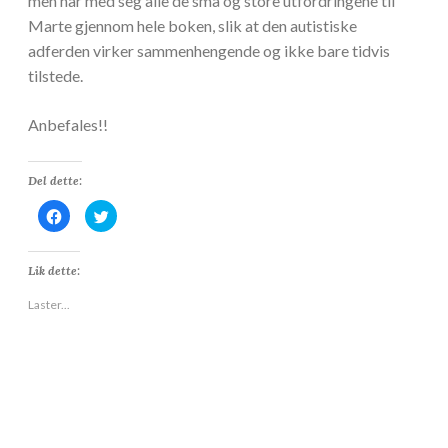
men har med seg alle de små og store utfordringene til
Marte gjennom hele boken, slik at den autistiske
adferden virker sammenhengende og ikke bare tidvis
tilstede.
Anbefales!!
Del dette:
K
K
l
l
i
i
k
k
k
k
Lik dette:
f
f
o
o
r
r
Laster...
å
å
d
d
e
e
l
l
e
e
p
p
å
å
F
T
a
w
c
i
e
t
b
t