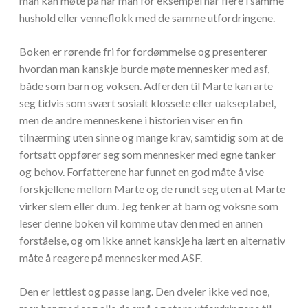
man kan møte på når man for eksempel har flere i samme
hushold eller venneflokk med de samme utfordringene.
Boken er rørende fri for fordømmelse og presenterer
hvordan man kanskje burde møte mennesker med asf,
både som barn og voksen. Adferden til Marte kan arte
seg tidvis som svært sosialt klossete eller uakseptabel,
men de andre menneskene i historien viser en fin
tilnærming uten sinne og mange krav, samtidig som at de
fortsatt oppfører seg som mennesker med egne tanker
og behov. Forfatterene har funnet en god måte å vise
forskjellene mellom Marte og de rundt seg uten at Marte
virker slem eller dum. Jeg tenker at barn og voksne som
leser denne boken vil komme utav den med en annen
forståelse, og om ikke annet kanskje ha lært en alternativ
måte å reagere på mennesker med ASF.
Den er lettlest og passe lang. Den dveler ikke ved noe,