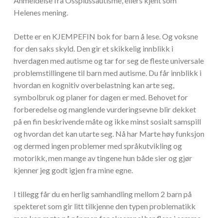
Anmeldelse fra Ossplussautisme, ellers kjent som
Helenes mening.
Dette er en KJEMPEFIN bok for barn å lese. Og voksne
for den saks skyld. Den gir et skikkelig innblikk i
hverdagen med autisme og tar for seg de fleste universale
problemstillingene til barn med autisme. Du får innblikk i
hvordan en kognitiv overbelastning kan arte seg,
symbolbruk og planer for dagen er med. Behovet for
forberedelse og manglende vurderingsevne blir dekket
på en fin beskrivende måte og ikke minst sosialt samspill
og hvordan det kan utarte seg. Nå har Marte høy funksjon
og dermed ingen problemer med språkutvikling og
motorikk, men mange av tingene hun både sier og gjør
kjenner jeg godt igjen fra mine egne.
I tillegg får du en herlig samhandling mellom 2 barn på
spekteret som gir litt tilkjenne den typen problematikk