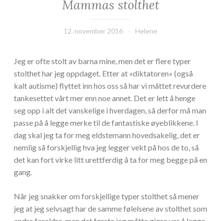
Mammas stolthet
12. november 2016
Helene
Jeg er ofte stolt av barna mine, men det er flere typer
stolthet har jeg oppdaget. Etter at «diktatoren» (også
kalt autisme) flyttet inn hos oss så har vi måttet revurdere
tankesettet vårt mer enn noe annet. Det er lett å henge
seg opp i alt det vanskelige i hverdagen, så derfor må man
passe på å legge merke til de fantastiske øyeblikkene. I
dag skal jeg ta for meg eldstemann hovedsakelig, det er
nemlig så forskjellig hva jeg legger vekt på hos de to, så
det kan fort virke litt urettferdig å ta for meg begge på en
gang.
Når jeg snakker om forskjellige typer stolthet så mener
jeg at jeg selvsagt har de samme følelsene av stolthet som
andre foreldre, men det første jeg måtte gjøre var å legge