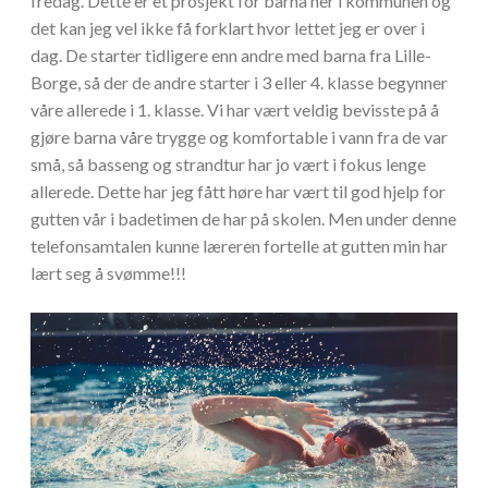
fredag. Dette er et prosjekt for barna her i kommunen og
det kan jeg vel ikke få forklart hvor lettet jeg er over i
dag. De starter tidligere enn andre med barna fra Lille-
Borge, så der de andre starter i 3 eller 4. klasse begynner
våre allerede i 1. klasse. Vi har vært veldig bevisste på å
gjøre barna våre trygge og komfortable i vann fra de var
små, så basseng og strandtur har jo vært i fokus lenge
allerede. Dette har jeg fått høre har vært til god hjelp for
gutten vår i badetimen de har på skolen. Men under denne
telefonsamtalen kunne læreren fortelle at gutten min har
lært seg å svømme!!!