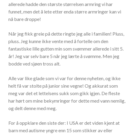
allerede hadde den største størrelsen armring vi har
funnet, men det å lete etter enda større armringer kan vi
nå bare droppe!
Når jeg fikk greie på dette ringte jeg alle i familien! Pluss,
pluss. Jeg kunne ikke vente med å fortelle om den
fantastiske lille gutten min som svømmer allerede i sitt 5.
år! Jeg var selv bare 5 når jeg lærte å svømme. Men jeg
bodde ved sjøen tross alt.
Alle var like glade som vi var for denne nyheten, og ikke
helt få var stolte på junior sine vegne! Og akkurat som
meg var det et lettelsens sukk som gikk igjen. De fleste
har hørt om mine bekymringer for dette med vann nemlig,
og delt denne med meg.
For å oppklare den siste der: I USA er det viden kjent at
barn med autisme yngre enn 15 som stikker av eller