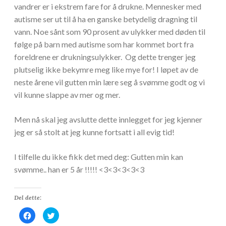
vandrer er i ekstrem fare for å drukne. Mennesker med
autisme ser ut til å ha en ganske betydelig dragning til
vann. Noe sånt som 90 prosent av ulykker med døden til
følge på barn med autisme som har kommet bort fra
foreldrene er drukningsulykker. Og dette trenger jeg
plutselig ikke bekymre meg like mye for! I løpet av de
neste årene vil gutten min lære seg å svømme godt og vi
vil kunne slappe av mer og mer.
Men nå skal jeg avslutte dette innlegget for jeg kjenner
jeg er så stolt at jeg kunne fortsatt i all evig tid!
I tilfelle du ikke fikk det med deg: Gutten min kan
svømme.. han er 5 år !!!!! <3<3<3<3<3
Del dette:
K
K
l
l
i
i