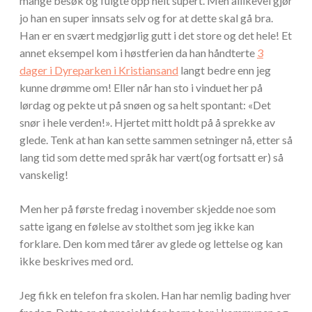
mange besøk og fulgte opp helt supert. Men allikevel gjør
jo han en super innsats selv og for at dette skal gå bra.
Han er en svært medgjørlig gutt i det store og det hele! Et
annet eksempel kom i høstferien da han håndterte
3
dager i Dyreparken i Kristiansand
langt bedre enn jeg
kunne drømme om! Eller når han sto i vinduet her på
lørdag og pekte ut på snøen og sa helt spontant: «Det
snør i hele verden!». Hjertet mitt holdt på å sprekke av
glede. Tenk at han kan sette sammen setninger nå, etter så
lang tid som dette med språk har vært(og fortsatt er) så
vanskelig!
Men her på første fredag i november skjedde noe som
satte igang en følelse av stolthet som jeg ikke kan
forklare. Den kom med tårer av glede og lettelse og kan
ikke beskrives med ord.
Jeg fikk en telefon fra skolen. Han har nemlig bading hver