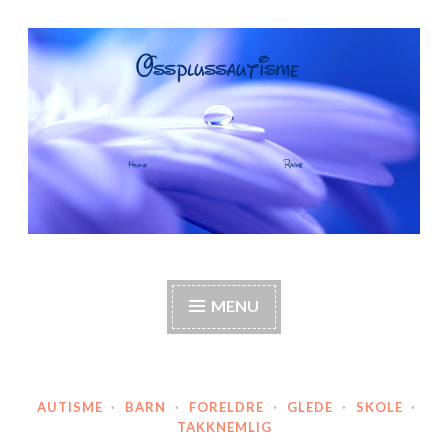
Skip
to
content
OssPlussAutisme
Autisme, barneautisme, familie, annerledes hjem,
foreldre
MENU
AUTISME
·
BARN
·
FORELDRE
·
GLEDE
·
SKOLE
·
TAKKNEMLIG