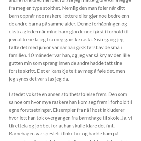
fra meg en type stolthet. Nemlig den man føler når ditt
barn oppnår noe raskere, lettere eller gjør noe bedre enn
de andre barna på samme alder. Denne forhåpningen og
ekstra gleden når mine barn gjorde noe først i forhold til
jevnaldrene la jeg fra meg ganske raskt. Siste gang jeg
følte det med junior var når han gikk først av de små i
familien. 10 måneder var han, og jeg var så kry av den lille
gutten min som sprang innen de andre hadde tatt sine
første skritt. Det er kanskje teit av meg å føle det, men
jeg synes det var stas jeg da.
I stedet vokste en annen stolthetsfølelse frem. Den som
sa noe om hvor mye raskere han kom seg frem i forhold til
egne forutsetninger. Eksempler fra nå i høst inkluderer
hvor lett han tok overgangen fra barnehage til skole. Ja, vi
tilrettela og jobbet for at han skulle klare det fint.
Barnehagen var spesielt flinke her og hadde ham på