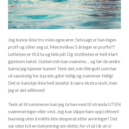
Jeg kunne ikke tro mine egne ører. Selvsagt er han ingen
proff og sliter seg ut. Men hvilken 5 åringer er proffe??
Lettelsen er til å ta og føle på! Og stoltheten er helt klart
gjennom taket. Gutten min kan svømme… og før de andre
barna jeg kjenner kunne! Tenk det, min lille gutt som har
så vanskelig for å prate, gikk tidlig og svømmer tidlig!
Det er kanskje ikke helt innafor å være ekstra stolt, men
jeg er det allikevel!
Tenk at til sommeren kan jeg ta han med til stranda UTEN
svømmeringer eller vest. Jeg kan slippe ham oppi ethvert
basseng uten å måtte lete desperat etter armringer! Det
var uten tvil en bekymring om dette, for vi så i år at vi