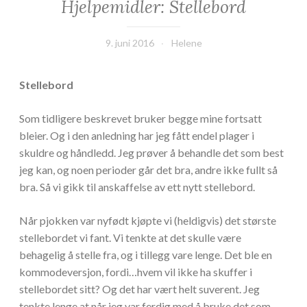
Hjelpemidler: Stellebord
9. juni 2016
Helene
Stellebord
Som tidligere beskrevet bruker begge mine fortsatt
bleier. Og i den anledning har jeg fått endel plager i
skuldre og håndledd. Jeg prøver å behandle det som best
jeg kan, og noen perioder går det bra, andre ikke fullt så
bra. Så vi gikk til anskaffelse av ett nytt stellebord.
Når pjokken var nyfødt kjøpte vi (heldigvis) det største
stellebordet vi fant. Vi tenkte at det skulle være
behagelig å stelle fra, og i tillegg vare lenge. Det ble en
kommodeversjon, fordi…hvem vil ikke ha skuffer i
stellebordet sitt? Og det har vært helt suverent. Jeg
tenkte lenge at når jeg var ferdig med å bruke det som