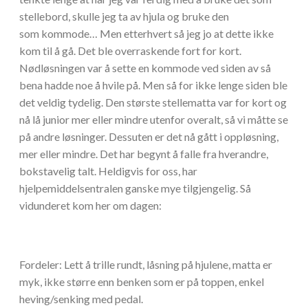
stellebord, skulle jeg ta av hjula og bruke den
som kommode… Men etterhvert så jeg jo at dette ikke
kom til å gå. Det ble overraskende fort for kort.
Nødløsningen var å sette en kommode ved siden av så
bena hadde noe å hvile på. Men så for ikke lenge siden ble
det veldig tydelig. Den største stellematta var for kort og
nå lå junior mer eller mindre utenfor overalt, så vi måtte se
på andre løsninger. Dessuten er det nå gått i oppløsning,
mer eller mindre. Det har begynt å falle fra hverandre,
bokstavelig talt. Heldigvis for oss, har
hjelpemiddelsentralen ganske mye tilgjengelig. Så
vidunderet kom her om dagen:
Fordeler: Lett å trille rundt, låsning på hjulene, matta er
myk, ikke større enn benken som er på toppen, enkel
heving/senking med pedal.