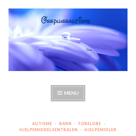
Skip
to
content
OssPlussAutisme
Autisme, barneautisme, familie, annerledes hjem,
foreldre
MENU
AUTISME
·
BARN
·
FORELDRE
·
HJELPEMIDDELSENTRALEN
·
HJELPEMIDLER