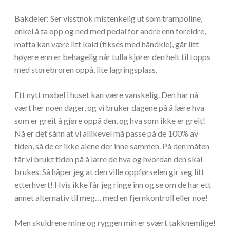
Bakdeler: Ser visstnok mistenkelig ut som trampoline,
enkel å ta opp og ned med pedal for andre enn foreldre,
matta kan være litt kald (fikses med håndkle), går litt
høyere enn er behagelig når tulla kjører den helt til topps
med storebroren oppå, lite lagringsplass.
Ett nytt møbel i huset kan være vanskelig. Den har nå
vært her noen dager, og vi bruker dagene på å lære hva
som er greit å gjøre oppå den, og hva som ikke er greit!
Nå er det sånn at vi allikevel må passe på de 100% av
tiden, så de er ikke alene der inne sammen. På den måten
får vi brukt tiden på å lære de hva og hvordan den skal
brukes. Så håper jeg at den ville oppførselen gir seg litt
etterhvert! Hvis ikke får jeg ringe inn og se om de har ett
annet alternativ til meg… med en fjernkontroll eller noe!
Men skuldrene mine og ryggen min er svært takknemlige!