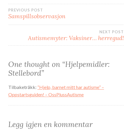
s
i
i
e
Innleggsnavigasjon
PREVIOUS POST
e
n
n
n
Samspillsobservasjon
n
y
y
f
f
a
a
n
n
e
NEXT POST
e
)
Autismemyter: Vaksiner… herregud!
)
One thought on “
Hjelpemidler:
Stellebord
”
Tilbaketråkk:
“Hjelp, barnet mitt har autisme” –
Oppstartsguiden! – OssPlussAutisme
Legg igjen en kommentar