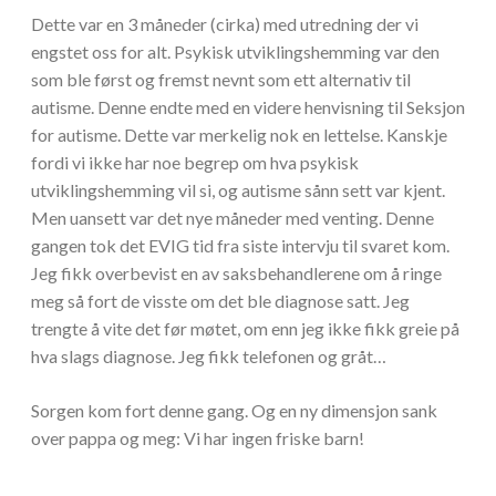
Dette var en 3 måneder (cirka) med utredning der vi
engstet oss for alt. Psykisk utviklingshemming var den
som ble først og fremst nevnt som ett alternativ til
autisme. Denne endte med en videre henvisning til Seksjon
for autisme. Dette var merkelig nok en lettelse. Kanskje
fordi vi ikke har noe begrep om hva psykisk
utviklingshemming vil si, og autisme sånn sett var kjent.
Men uansett var det nye måneder med venting. Denne
gangen tok det EVIG tid fra siste intervju til svaret kom.
Jeg fikk overbevist en av saksbehandlerene om å ringe
meg så fort de visste om det ble diagnose satt. Jeg
trengte å vite det før møtet, om enn jeg ikke fikk greie på
hva slags diagnose. Jeg fikk telefonen og gråt…
Sorgen kom fort denne gang. Og en ny dimensjon sank
over pappa og meg: Vi har ingen friske barn!