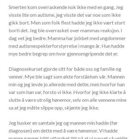
Smerten kom overraskende nok ikke med en gang. Jeg
visste lite om autisme, jeg visste det var noe som ikke
gikk bort. Men som folk flest hadde jeg ikke vært stort
borti det. Jeg ble overrasket over mammas reaksjon. I
dag vet jeg bedre. Mamma har jobbet med ungdommer
med autismespekterforstyrrelse i mange år. Hun hadde
mye bedre begrep om hvor gjennomgripende det er.
Diagnosekurset gjorde sitt for både oss og familie og
venner. Mye ble sagt som økte forståelsen vår. Mannen
min og jeg levde jo allerede med dette, men hvorfor han
var som han var, forsto vi ikke. Hvorfor jeg ikke klarte å
slutte å være utrolig hønemor, selv om alle vennene mine
sa at jeg måtte slippe opp, skjønte jeg ikke.
Jeg husker en samtale jeg og mannen min hadde (før
diagnosen) om dette med å være hønemor. Vi hadde
mange ganger blitt utfordret litt på at vi passet så veldig