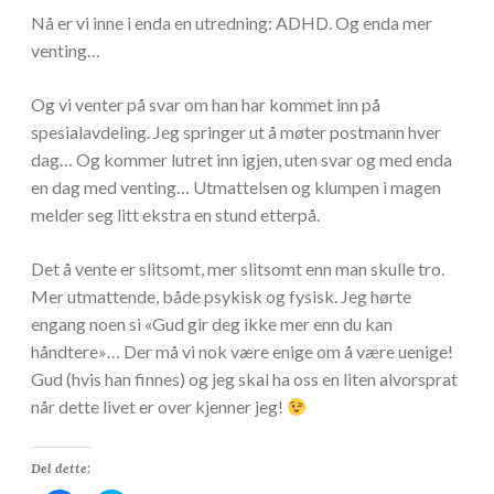
Nå er vi inne i enda en utredning: ADHD. Og enda mer
venting…
Og vi venter på svar om han har kommet inn på
spesialavdeling. Jeg springer ut å møter postmann hver
dag… Og kommer lutret inn igjen, uten svar og med enda
en dag med venting… Utmattelsen og klumpen i magen
melder seg litt ekstra en stund etterpå.
Det å vente er slitsomt, mer slitsomt enn man skulle tro.
Mer utmattende, både psykisk og fysisk. Jeg hørte
engang noen si «Gud gir deg ikke mer enn du kan
håndtere»… Der må vi nok være enige om å være uenige!
Gud (hvis han finnes) og jeg skal ha oss en liten alvorsprat
når dette livet er over kjenner jeg!
Del dette: