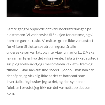
Første gang vi opplevde det var under utredningen på
eldstemann. Vi var henvist til Seksjon for autisme, og vi
kom inn ganske raskt. Vi måtte i grunn ikke vente stort
før vi kom til slutten av utredningen, når alle
undersøkelser var tatt og intervjuer unnagjort… DA skal
jeg si man føler hva det vil si å vente. Tida tråkket avsted i
sirup og kvikksand, og i mellomtiden vaklet vi frem og
tilbake… «har han autisme? neeei….joooo… hvis han har
det håper jeg virkelig ikke at det er barneautisme
ihvertfall». Jeg husker jeg sa det, og den synkende
følelsen i brystet jeg fikk når det var nettopp det som
kom.