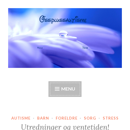
Skip
to
content
OssPlussAutisme
Autisme, barneautisme, familie, annerledes hjem,
foreldre
MENU
AUTISME
·
BARN
·
FORELDRE
·
SORG
·
STRESS
Utredninger og ventetiden!