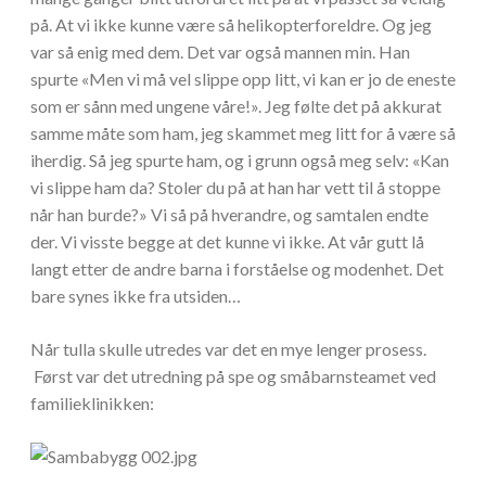
på. At vi ikke kunne være så helikopterforeldre. Og jeg
var så enig med dem. Det var også mannen min. Han
spurte «Men vi må vel slippe opp litt, vi kan er jo de eneste
som er sånn med ungene våre!». Jeg følte det på akkurat
samme måte som ham, jeg skammet meg litt for å være så
iherdig. Så jeg spurte ham, og i grunn også meg selv: «Kan
vi slippe ham da? Stoler du på at han har vett til å stoppe
når han burde?» Vi så på hverandre, og samtalen endte
der. Vi visste begge at det kunne vi ikke. At vår gutt lå
langt etter de andre barna i forståelse og modenhet. Det
bare synes ikke fra utsiden…
Når tulla skulle utredes var det en mye lenger prosess.
Først var det utredning på spe og småbarnsteamet ved
familieklinikken: