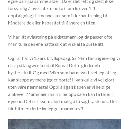
egne barn på samme alder! Da er det rett og slett ikke
forsvarlig å overlate mine to (som krever 1-1
oppfølgning) til mennesker som ikke har trening i å
håndtere de eller kapasitet til å være en til en.
Vi har litt avlastning på eldstemann, og da passer ofte
Mim tulla den ene natta slik at vi skal få puste litt.
Og i år har vi 15 års bryllupsdag. Så Mim tar ungene, og vi
drar på langweekend til Roma! Dette gleder vi oss
hysterisk til. Og med Mim som barnevakt, vet jeg at jeg
kan slappe av mens jeg er borte! Hva skulle vi vel gjort
uten våre nærmeste! Oppi all galskapen er vi heldige
allikevel. Mammaen min stiller opp så en kan få tårer i
øynene. Det er liksom aldri mulig å få sagt takk nok. Det
får bli med dette innlegget mamma <3