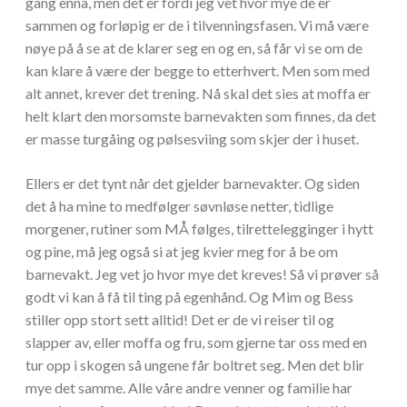
gang ennå, men det er fordi jeg vet hvor mye de er
sammen og forløpig er de i tilvenningsfasen. Vi må være
nøye på å se at de klarer seg en og en, så får vi se om de
kan klare å være der begge to etterhvert. Men som med
alt annet, krever det trening. Nå skal det sies at moffa er
helt klart den morsomste barnevakten som finnes, da det
er masse turgåing og pølsesviing som skjer der i huset.
Ellers er det tynt når det gjelder barnevakter. Og siden
det å ha mine to medfølger søvnløse netter, tidlige
morgener, rutiner som MÅ følges, tilrettelegginger i hytt
og pine, må jeg også si at jeg kvier meg for å be om
barnevakt. Jeg vet jo hvor mye det kreves! Så vi prøver så
godt vi kan å få til ting på egenhånd. Og Mim og Bess
stiller opp stort sett alltid! Det er de vi reiser til og
slapper av, eller moffa og fru, som gjerne tar oss med en
tur opp i skogen så ungene får boltret seg. Men det blir
mye det samme. Alle våre andre venner og familie har