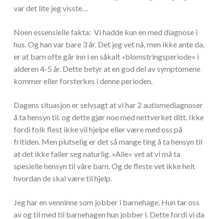
var det lite jeg visste…
Noen essensielle fakta: Vi hadde kun en med diagnose i
hus. Og han var bare 3 år. Det jeg vet nå, men ikke ante da,
er at barn ofte går inn i en såkalt «blomstringsperiode» i
alderen 4-5 år. Dette betyr at en god del av symptomene
kommer eller forsterkes i denne perioden.
Dagens situasjon er selvsagt at vi har 2 autismediagnoser
å ta hensyn til. og dette gjør noe med nettverket ditt. Ikke
fordi folk flest ikke vil hjelpe eller være med oss på
fritiden. Men plutselig er det så mange ting å ta hensyn til
at det ikke faller seg naturlig. «Alle» vet at vi må ta
spesielle hensyn til våre barn. Og de fleste vet ikke helt
hvordan de skal være til hjelp.
Jeg har en venninne som jobber i barnehage. Hun tar oss
av og til med til barnehagen hun jobber i. Dette fordi vi da