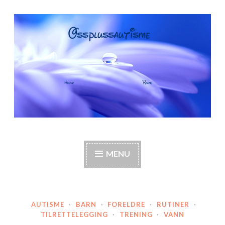
Skip
to
content
OssPlussAutisme
Autisme, barneautisme, familie, annerledes hjem,
foreldre
MENU
AUTISME
·
BARN
·
FORELDRE
·
RUTINER
·
TILRETTELEGGING
·
TRENING
·
VANN