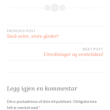
o
e
o
r
k
(
(
å
å
p
p
n
n
e
e
s
s
i
i
e
Innleggsnavigasjon
PREVIOUS POST
e
n
n
n
Små seire, store gleder!
n
y
y
f
f
a
a
n
n
e
NEXT POST
e
)
Utredninger og ventetiden!
)
Legg igjen en kommentar
Din e-postadresse vil ikke bli publisert.
Obligatoriske
felt er merket med
*