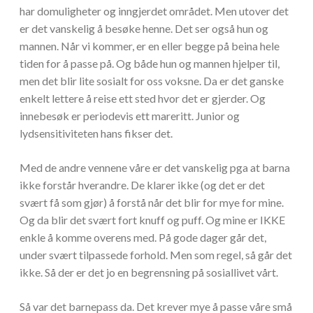
har domuligheter og inngjerdet området. Men utover det
er det vanskelig å besøke henne. Det ser også hun og
mannen. Når vi kommer, er en eller begge på beina hele
tiden for å passe på. Og både hun og mannen hjelper til,
men det blir lite sosialt for oss voksne. Da er det ganske
enkelt lettere å reise ett sted hvor det er gjerder. Og
innebesøk er periodevis ett mareritt. Junior og
lydsensitiviteten hans fikser det.
Med de andre vennene våre er det vanskelig pga at barna
ikke forstår hverandre. De klarer ikke (og det er det
svært få som gjør) å forstå når det blir for mye for mine.
Og da blir det svært fort knuff og puff. Og mine er IKKE
enkle å komme overens med. På gode dager går det,
under svært tilpassede forhold. Men som regel, så går det
ikke. Så der er det jo en begrensning på sosiallivet vårt.
Så var det barnepass da. Det krever mye å passe våre små