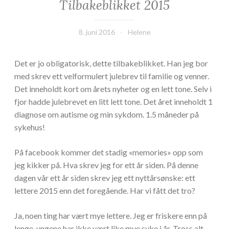
Tilbakeblikket 2015
8. juni 2016
Helene
Det er jo obligatorisk, dette tilbakeblikket. Han jeg bor
med skrev ett velformulert julebrev til familie og venner.
Det inneholdt kort om årets nyheter og en lett tone. Selv i
fjor hadde julebrevet en litt lett tone. Det året inneholdt 1
diagnose om autisme og min sykdom. 1.5 måneder på
sykehus!
På facebook kommer det stadig «memories» opp som
jeg kikker på. Hva skrev jeg for ett år siden. På denne
dagen vår ett år siden skrev jeg ett nyttårsønske: ett
lettere 2015 enn det foregående. Har vi fått det tro?
Ja, noen ting har vært mye lettere. Jeg er friskere enn på
lenge, ungene har ikke vært like mye syke i år. Tross alt.