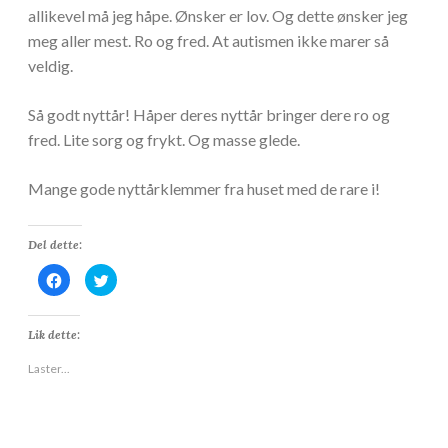
allikevel må jeg håpe. Ønsker er lov. Og dette ønsker jeg
meg aller mest. Ro og fred. At autismen ikke marer så
veldig.
Så godt nyttår! Håper deres nyttår bringer dere ro og
fred. Lite sorg og frykt. Og masse glede.
Mange gode nyttårklemmer fra huset med de rare i!
Del dette:
K
K
l
l
i
i
k
k
k
k
Lik dette:
f
f
o
o
r
r
Laster...
å
å
d
d
e
e
l
l
e
e
p
p
å
å