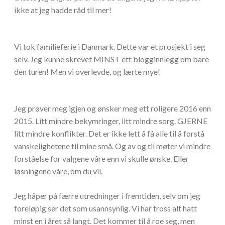
ikke at jeg hadde råd til mer!
Vi tok familieferie i Danmark. Dette var et prosjekt i seg
selv. Jeg kunne skrevet MINST ett blogginnlegg om bare
den turen! Men vi overlevde, og lærte mye!
Jeg prøver meg igjen og ønsker meg ett roligere 2016 enn
2015. Litt mindre bekymringer, litt mindre sorg. GJERNE
litt mindre konflikter. Det er ikke lett å få alle til å forstå
vanskelighetene til mine små. Og av og til møter vi mindre
forståelse for valgene våre enn vi skulle ønske. Eller
løsningene våre, om du vil.
Jeg håper på færre utredninger i fremtiden, selv om jeg
foreløpig ser det som usannsynlig. Vi har tross alt hatt
minst en i året så langt. Det kommer til å roe seg, men