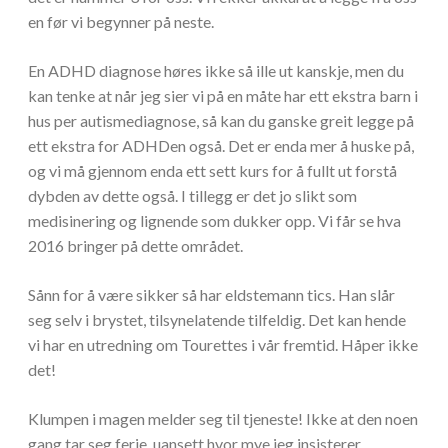
en før vi begynner på neste.
En ADHD diagnose høres ikke så ille ut kanskje, men du
kan tenke at når jeg sier vi på en måte har ett ekstra barn i
hus per autismediagnose, så kan du ganske greit legge på
ett ekstra for ADHDen også. Det er enda mer å huske på,
og vi må gjennom enda ett sett kurs for å fullt ut forstå
dybden av dette også. I tillegg er det jo slikt som
medisinering og lignende som dukker opp. Vi får se hva
2016 bringer på dette området.
Sånn for å være sikker så har eldstemann tics. Han slår
seg selv i brystet, tilsynelatende tilfeldig. Det kan hende
vi har en utredning om Tourettes i vår fremtid. Håper ikke
det!
Klumpen i magen melder seg til tjeneste! Ikke at den noen
gang tar seg ferie, uansett hvor mye jeg insisterer.