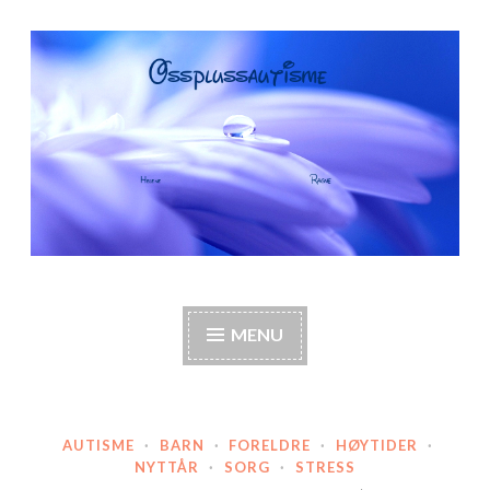
Skip
to
content
OssPlussAutisme
Autisme, barneautisme, familie, annerledes hjem,
foreldre
MENU
AUTISME
·
BARN
·
FORELDRE
·
HØYTIDER
·
NYTTÅR
·
SORG
·
STRESS