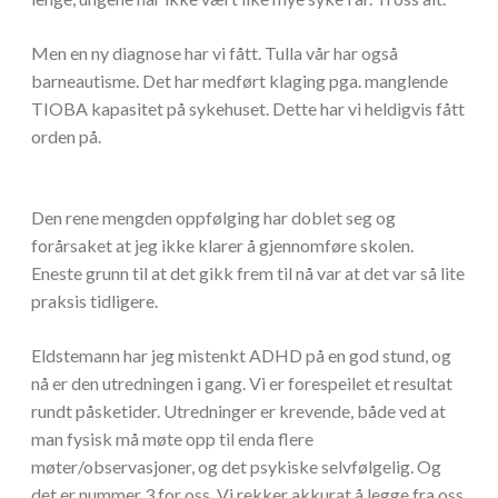
Men en ny diagnose har vi fått. Tulla vår har også
barneautisme. Det har medført klaging pga. manglende
TIOBA kapasitet på sykehuset. Dette har vi heldigvis fått
orden på.
Den rene mengden oppfølging har doblet seg og
forårsaket at jeg ikke klarer å gjennomføre skolen.
Eneste grunn til at det gikk frem til nå var at det var så lite
praksis tidligere.
Eldstemann har jeg mistenkt ADHD på en god stund, og
nå er den utredningen i gang. Vi er forespeilet et resultat
rundt påsketider. Utredninger er krevende, både ved at
man fysisk må møte opp til enda flere
møter/observasjoner, og det psykiske selvfølgelig. Og
det er nummer 3 for oss. Vi rekker akkurat å legge fra oss