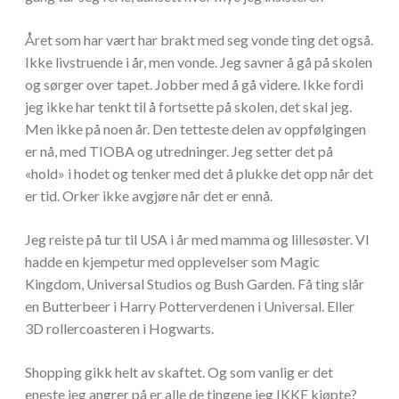
Året som har vært har brakt med seg vonde ting det også.
Ikke livstruende i år, men vonde. Jeg savner å gå på skolen
og sørger over tapet. Jobber med å gå videre. Ikke fordi
jeg ikke har tenkt til å fortsette på skolen, det skal jeg.
Men ikke på noen år. Den tetteste delen av oppfølgingen
er nå, med TIOBA og utredninger. Jeg setter det på
«hold» i hodet og tenker med det å plukke det opp når det
er tid. Orker ikke avgjøre når det er ennå.
Jeg reiste på tur til USA i år med mamma og lillesøster. VI
hadde en kjempetur med opplevelser som Magic
Kingdom, Universal Studios og Bush Garden. Få ting slår
en Butterbeer i Harry Potterverdenen i Universal. Eller
3D rollercoasteren i Hogwarts.
Shopping gikk helt av skaftet. Og som vanlig er det
eneste jeg angrer på er alle de tingene jeg IKKE kjøpte?