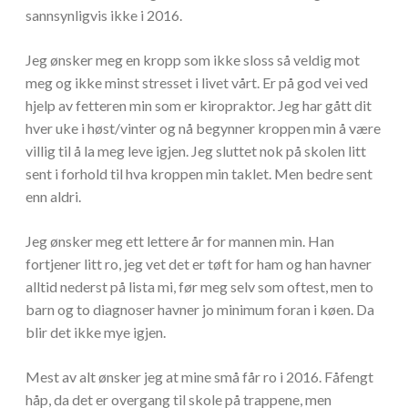
sannsynligvis ikke i 2016.
Jeg ønsker meg en kropp som ikke sloss så veldig mot
meg og ikke minst stresset i livet vårt. Er på god vei ved
hjelp av fetteren min som er kiropraktor. Jeg har gått dit
hver uke i høst/vinter og nå begynner kroppen min å være
villig til å la meg leve igjen. Jeg sluttet nok på skolen litt
sent i forhold til hva kroppen min taklet. Men bedre sent
enn aldri.
Jeg ønsker meg ett lettere år for mannen min. Han
fortjener litt ro, jeg vet det er tøft for ham og han havner
alltid nederst på lista mi, før meg selv som oftest, men to
barn og to diagnoser havner jo minimum foran i køen. Da
blir det ikke mye igjen.
Mest av alt ønsker jeg at mine små får ro i 2016. Fåfengt
håp, da det er overgang til skole på trappene, men