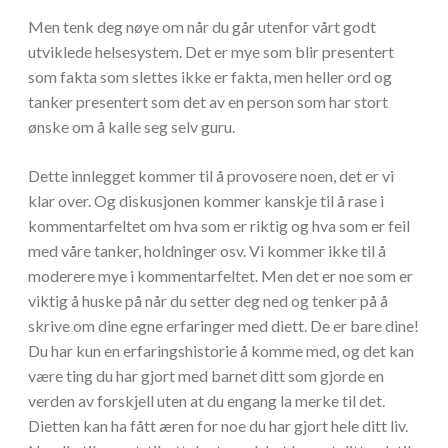
Men tenk deg nøye om når du går utenfor vårt godt
utviklede helsesystem. Det er mye som blir presentert
som fakta som slettes ikke er fakta, men heller ord og
tanker presentert som det av en person som har stort
ønske om å kalle seg selv guru.
Dette innlegget kommer til å provosere noen, det er vi
klar over. Og diskusjonen kommer kanskje til å rase i
kommentarfeltet om hva som er riktig og hva som er feil
med våre tanker, holdninger osv. Vi kommer ikke til å
moderere mye i kommentarfeltet. Men det er noe som er
viktig å huske på når du setter deg ned og tenker på å
skrive om dine egne erfaringer med diett. De er bare dine!
Du har kun en erfaringshistorie å komme med, og det kan
være ting du har gjort med barnet ditt som gjorde en
verden av forskjell uten at du engang la merke til det.
Dietten kan ha fått æren for noe du har gjort hele ditt liv.