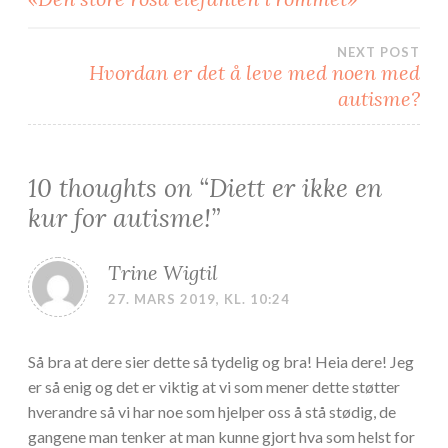
n
y
y
f
f
a
a
n
n
e
NEXT POST
e
)
Hvordan er det å leve med noen med
)
autisme?
10 thoughts on “
Diett er ikke en
kur for autisme!
”
Trine Wigtil
27. MARS 2019, KL. 10:24
Så bra at dere sier dette så tydelig og bra! Heia dere! Jeg
er så enig og det er viktig at vi som mener dette støtter
hverandre så vi har noe som hjelper oss å stå stødig, de
gangene man tenker at man kunne gjort hva som helst for