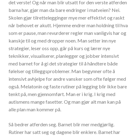
det verste! Og når man blir utsatt for den verste atferden
barna har, gjør man da bare endringer i matveien? Nei.
Skolen gjør tilrettelegginger mye mer effektivt og raskt
når behovet er akutt. Hjemme endrer man holdning til hva
som er pause, man revurderer regler man vanligvis har og
kanskje til og med dropper noen. Man setter inn nye
strategier, leser oss opp, går på kurs og lærer nye
teknikker, visualiserer, planlegger og jobber intensivt
med barnet for å gi det strategier til å håndtere både
følelser og tilleggsproblemer. Man begynner ofte å
intensivt avhjelpe for andre vansker som ofte følger med
også. Melatonin og faste rutiner på legging blir ikke bare
tenkt på, men gjennomført. Man er i krig. I krig med
autismens mange fasetter. Og man gjør alt man kan på
alle plan man kommer på.
Så bedrer atferden seg. Barnet blir mer medgjørlig.
Rutiner har satt seg og dagene blir enklere. Barnet har