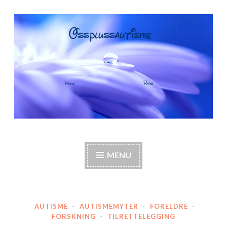
Skip
to
content
OssPlussAutisme
Autisme, barneautisme, familie, annerledes hjem,
foreldre
MENU
AUTISME
·
AUTISMEMYTER
·
FORELDRE
·
FORSKNING
·
TILRETTELEGGING