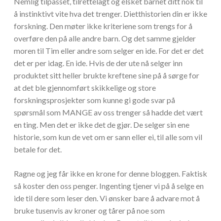
Nemlig tilpasset, tilrettelagt og elsket barnet ditt nok til
å instinktivt vite hva det trenger. Dietthistorien din er ikke
forskning. Den møter ikke kriteriene som trengs for å
overføre den på alle andre barn. Og det samme gjelder
moren til Tim eller andre som selger en ide. For det er det
det er per idag. En ide. Hvis de der ute nå selger inn
produktet sitt heller brukte kreftene sine på å sørge for
at det ble gjennomført skikkelige og store
forskningsprosjekter som kunne gi gode svar på
spørsmål som MANGE av oss trenger så hadde det vært
en ting. Men det er ikke det de gjør. De selger sin ene
historie, som kun de vet om er sann eller ei, til alle som vil
betale for det.
Ragne og jeg får ikke en krone for denne bloggen. Faktisk
så koster den oss penger. Ingenting tjener vi på å selge en
ide til dere som leser den. Vi ønsker bare å advare mot å
bruke tusenvis av kroner og tårer på noe som