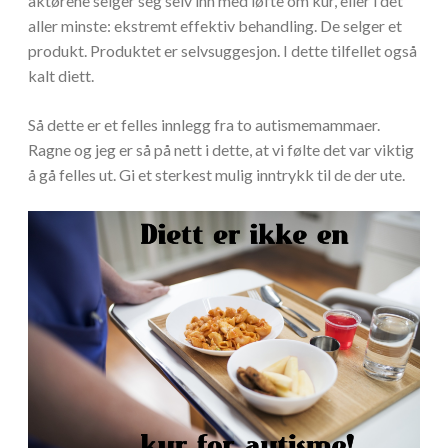
aktørene selger seg selv inn med løfte om kur, eller i det
aller minste: ekstremt effektiv behandling. De selger et
produkt. Produktet er selvsuggesjon. I dette tilfellet også
kalt diett.
Så dette er et felles innlegg fra to autismemammaer.
Ragne og jeg er så på nett i dette, at vi følte det var viktig
å gå felles ut. Gi et sterkest mulig inntrykk til de der ute.