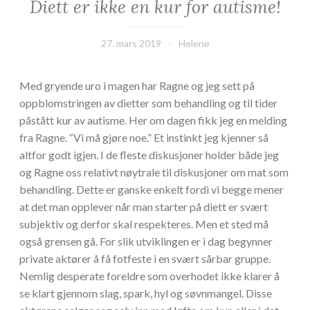
Diett er ikke en kur for autisme!
27. mars 2019
Helene
Med gryende uro i magen har Ragne og jeg sett på
oppblomstringen av dietter som behandling og til tider
påstått kur av autisme. Her om dagen fikk jeg en melding
fra Ragne. “Vi må gjøre noe.” Et instinkt jeg kjenner så
altfor godt igjen. I de fleste diskusjoner holder både jeg
og Ragne oss relativt nøytrale til diskusjoner om mat som
behandling. Dette er ganske enkelt fordi vi begge mener
at det man opplever når man starter på diett er svært
subjektiv og derfor skal respekteres. Men et sted må
også grensen gå. For slik utviklingen er i dag begynner
private aktører å få fotfeste i en svært sårbar gruppe.
Nemlig desperate foreldre som overhodet ikke klarer å
se klart gjennom slag, spark, hyl og søvnmangel. Disse