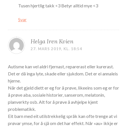
Tusen hjertlig takk <3 Betyr alltid mye <3
Svar
Helga Iren Kvien
27. MARS 2019, KL. 18:54
Autisme kan vel aldri fjernast, reparerast eller kurerast.
Det er då inga lyte, skade eller sjukdom. Det er ei annaleis
hjerne.
Når det gjeld diett er eg for å prøve, likeeins som eg er for
å prøve aba, sosiale historier, sanserom, melatonin,
planverkty osb. Alt for å prøve å avhjelpe kjent
problematikk.
Eit barn med eit utilstrekkelig språk kan ofte trenge at vi
prøvar ymse, for å sjå om det har effekt. Når «au» ikkje er