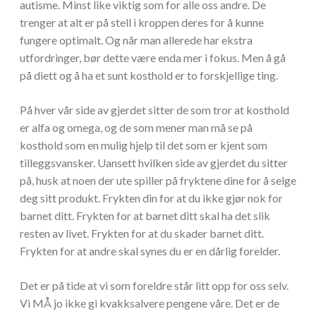
autisme. Minst like viktig som for alle oss andre. De
trenger at alt er på stell i kroppen deres for å kunne
fungere optimalt. Og når man allerede har ekstra
utfordringer, bør dette være enda mer i fokus. Men å gå
på diett og å ha et sunt kosthold er to forskjellige ting.
På hver vår side av gjerdet sitter de som tror at kosthold
er alfa og omega, og de som mener man må se på
kosthold som en mulig hjelp til det som er kjent som
tilleggsvansker. Uansett hvilken side av gjerdet du sitter
på, husk at noen der ute spiller på fryktene dine for å selge
deg sitt produkt. Frykten din for at du ikke gjør nok for
barnet ditt. Frykten for at barnet ditt skal ha det slik
resten av livet. Frykten for at du skader barnet ditt.
Frykten for at andre skal synes du er en dårlig forelder.
Det er på tide at vi som foreldre står litt opp for oss selv.
Vi MÅ jo ikke gi kvakksalvere pengene våre. Det er de