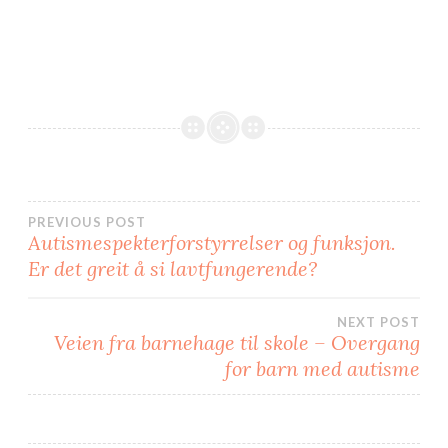
e
e
p
p
å
å
F
T
a
w
c
i
e
t
b
t
o
e
o
r
k
(
(
å
å
p
p
n
n
e
e
s
s
i
i
e
Innleggsnavigasjon
PREVIOUS POST
e
n
n
n
Autismespekterforstyrrelser og funksjon.
n
y
y
f
Er det greit å si lavtfungerende?
f
a
a
n
n
e
e
)
)
NEXT POST
Veien fra barnehage til skole – Overgang
for barn med autisme