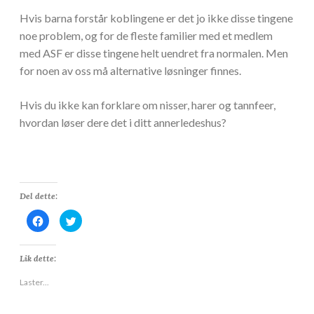
Hvis barna forstår koblingene er det jo ikke disse tingene
noe problem, og for de fleste familier med et medlem
med ASF er disse tingene helt uendret fra normalen. Men
for noen av oss må alternative løsninger finnes.
Hvis du ikke kan forklare om nisser, harer og tannfeer,
hvordan løser dere det i ditt annerledeshus?
Del dette:
K
K
l
l
i
i
k
k
k
k
Lik dette:
f
f
o
o
r
r
Laster...
å
å
d
d
e
e
l
l