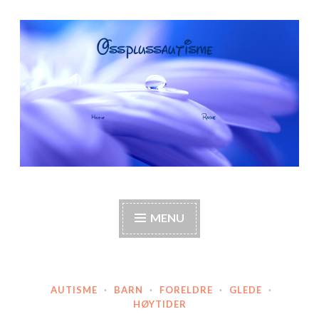
Skip
to
content
OssPlussAutisme
Autisme, barneautisme, familie, annerledes hjem,
foreldre
MENU
AUTISME
·
BARN
·
FORELDRE
·
GLEDE
·
HØYTIDER