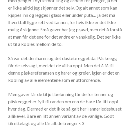
med penger i bytte mot ting og arbeid for penger, ja det
er ikke alltid jeg skjønner det selv. Og alt annet som kan
kjøpes inn og legges i glass eller under puta… ja det må
ihvertfall ligge rett ved tannen, for hvis ikke er det ikke
mulig å skjønne. Små gaver har jeg prøvd, men det å forstå
at man får det ene for det andre er vanskelig. Det ser ikke
ut til å kobles mellom de to.
Så var det den haren og det dustete egget da. Påskeegg
får de selvsagt, med det de vil ha oppi. Men det å få til
denne påskereferansen og harer og greier. Igjen er det en
kobling av alle elementene som er utfordrende.
Men gaver får de til jul, belønning får de for tenner og
påskeegget er fylt til randen om enn de bare får litt oppi
hver dag. Dermed er det ikke så galt her i annerledeshuset
allikevel. Bare en litt annen variant av de vanlige. Godt
tilrettelagt og alle får alt de trenger <3