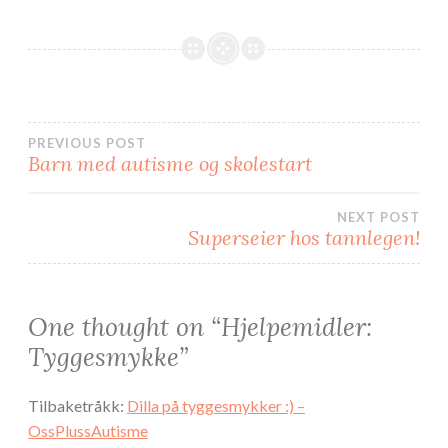
e
t
b
t
o
e
o
r
k
(
(
å
å
p
p
n
n
e
e
s
s
i
i
e
Innleggsnavigasjon
PREVIOUS POST
e
n
n
n
Barn med autisme og skolestart
n
y
y
f
f
a
a
n
n
e
NEXT POST
e
)
Superseier hos tannlegen!
)
One thought on “
Hjelpemidler:
Tyggesmykke
”
Tilbaketråkk:
Dilla på tyggesmykker :) –
OssPlussAutisme