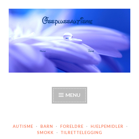
Skip
to
content
OssPlussAutisme
Autisme, barneautisme, familie, annerledes hjem,
foreldre
MENU
AUTISME
·
BARN
·
FORELDRE
·
HJELPEMIDLER
·
SMOKK
·
TILRETTELEGGING