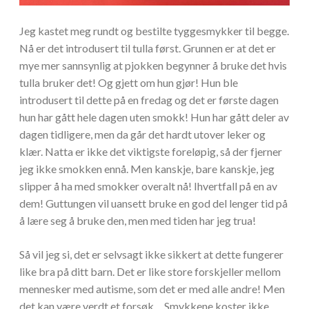
Jeg kastet meg rundt og bestilte tyggesmykker til begge.
Nå er det introdusert til tulla først. Grunnen er at det er
mye mer sannsynlig at pjokken begynner å bruke det hvis
tulla bruker det! Og gjett om hun gjør! Hun ble
introdusert til dette på en fredag og det er første dagen
hun har gått hele dagen uten smokk! Hun har gått deler av
dagen tidligere, men da går det hardt utover leker og
klær. Natta er ikke det viktigste foreløpig, så der fjerner
jeg ikke smokken ennå. Men kanskje, bare kanskje, jeg
slipper å ha med smokker overalt nå! Ihvertfall på en av
dem! Guttungen vil uansett bruke en god del lenger tid på
å lære seg å bruke den, men med tiden har jeg trua!
Så vil jeg si, det er selvsagt ikke sikkert at dette fungerer
like bra på ditt barn. Det er like store forskjeller mellom
mennesker med autisme, som det er med alle andre! Men
det kan være verdt et forsøk… Smykkene koster ikke