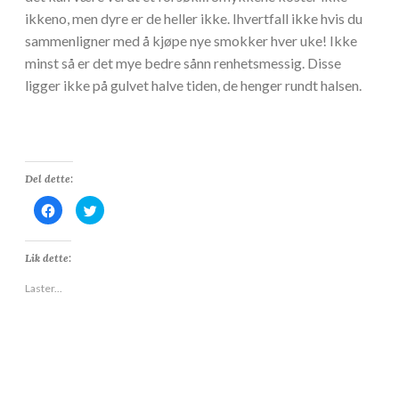
ikkeno, men dyre er de heller ikke. Ihvertfall ikke hvis du
sammenligner med å kjøpe nye smokker hver uke! Ikke
minst så er det mye bedre sånn renhetsmessig. Disse
ligger ikke på gulvet halve tiden, de henger rundt halsen.
Del dette:
K
K
l
l
i
i
k
k
k
k
Lik dette:
f
f
o
o
r
r
Laster...
å
å
d
d
e
e
l
l
e
e
p
p
å
å
F
T
a
w
c
i