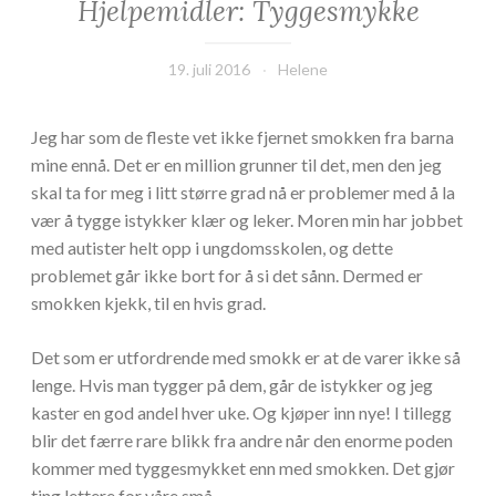
Hjelpemidler: Tyggesmykke
19. juli 2016
Helene
Jeg har som de fleste vet ikke fjernet smokken fra barna
mine ennå. Det er en million grunner til det, men den jeg
skal ta for meg i litt større grad nå er problemer med å la
vær å tygge istykker klær og leker. Moren min har jobbet
med autister helt opp i ungdomsskolen, og dette
problemet går ikke bort for å si det sånn. Dermed er
smokken kjekk, til en hvis grad.
Det som er utfordrende med smokk er at de varer ikke så
lenge. Hvis man tygger på dem, går de istykker og jeg
kaster en god andel hver uke. Og kjøper inn nye! I tillegg
blir det færre rare blikk fra andre når den enorme poden
kommer med tyggesmykket enn med smokken. Det gjør
ting lettere for våre små.