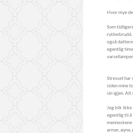
Hvor mye dett
Som tidligere
rutinebrudd. 
også datteren
egentlig time
varsellamper
Stresset har 
siden mine to
sin igjen. Alt
Jeg blir ikke
egentlig til 
menneskene e
armer, øyne, 