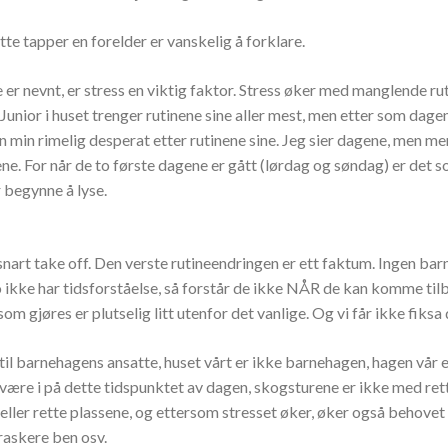
e tapper en forelder er vanskelig å forklare.
 er nevnt, er stress en viktig faktor. Stress øker med manglende ruti
Junior i huset trenger rutinene sine aller mest, men etter som dage
 min rimelig desperat etter rutinene sine. Jeg sier dagene, men me
ne. For når de to første dagene er gått (lørdag og søndag) er det s
 begynne å lyse.
snart take off. Den verste rutineendringen er ett faktum. Ingen ba
 ikke har tidsforståelse, så forstår de ikke NÅR de kan komme tilb
 som gjøres er plutselig litt utenfor det vanlige. Og vi får ikke fiksa 
 til barnehagens ansatte, huset vårt er ikke barnehagen, hagen vår 
å være i på dette tidspunktet av dagen, skogsturene er ikke med ret
ller rette plassene, og ettersom stresset øker, øker også behovet 
raskere ben osv.