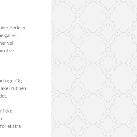
ner. Ferie er
ne går er
ner vel
om å se
rnehage. Og
ake i rutinen
det.
er ikke
te
for ekstra