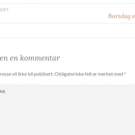
eggsnavigasjon
POST
Bursdag o
jen en kommentar
esse vil ikke bli publisert.
Obligatoriske felt er merket med
*
AR