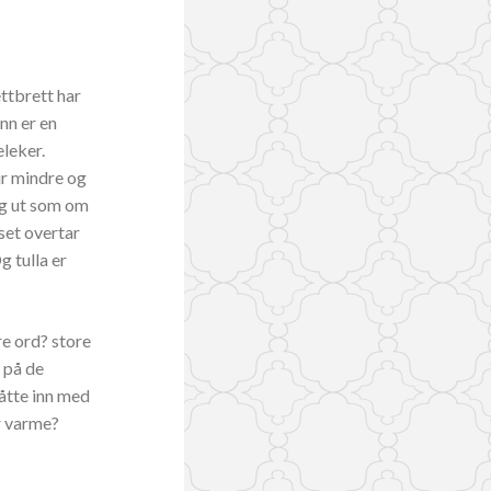
ttbrett har
nn er en
eleker.
ir mindre og
lig ut som om
sset overtar
g tulla er
re ord? store
g på de
måtte inn med
er varme?