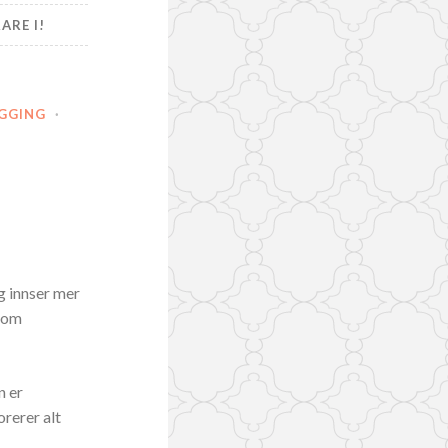
ARE I!
EGGING
·
eg innser mer
 som
n er
orerer alt