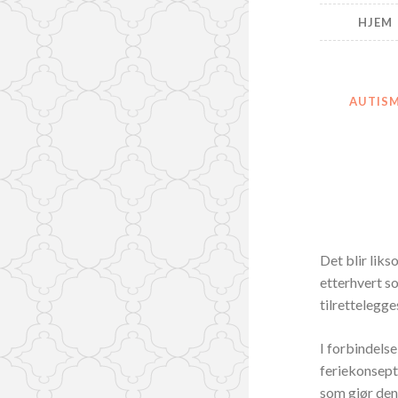
Oss
HJEM
AUTIS
Det blir liks
etterhvert s
tilrettelegges
I forbindelse
feriekonsepte
som gjør denn