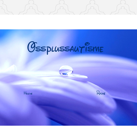
arneautisme, familie, annerledes hjem, foreldre