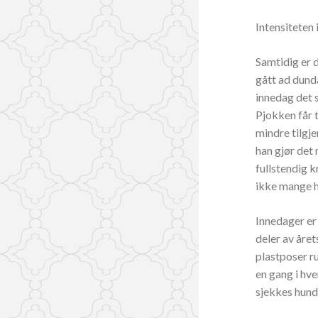
Intensiteten
Samtidig er 
gått ad dunda
innedag det s
Pjokken får 
mindre tilgje
han gjør det 
fullstendig k
ikke mange 
Innedager er 
deler av året
plastposer ru
en gang i hver
sjekkes hund