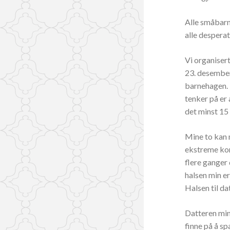
Alle småbarn
alle desperat
Vi organisert
23. desember
barnehagen. D
tenker på er 
det minst 15
Mine to kan n
ekstreme kon
flere ganger 
halsen min er
Halsen til d
Datteren min 
finne på å sp