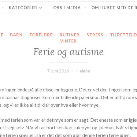
PlussAutisme
KATEGORIER
OSS I MEDIA
OM HUSET MED DE R
ME
·
BARN
·
FORELDRE
·
RUTINER
·
STRESS
·
TILRETTEL
VINTER
Ferie og autisme
7. juni 2016
Helene
om ingen ende på alle disse innleggene. Det er vel den tingen som j
om barnas diagnoser kommer trillende på ei snor. Det er alltid noe
, og vi er ikke alltid klar over hva eller hvor mye.
 med ferien som var er det mye som er sagt. Det eneste som er igje
t i seg selv. Når vi tar bort selskap, julepynt og julemat. Når vi ign
e ferien spesiell, så er det det som gjør denne ferien ferie igjen.