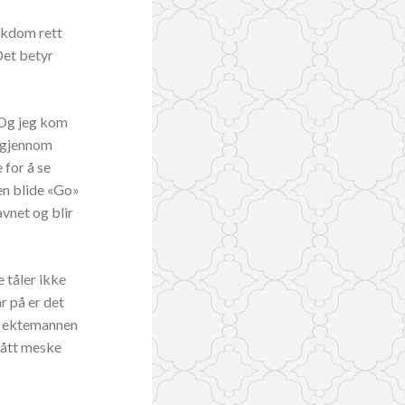
sykdom rett
Det betyr
 Og jeg kom
o gjennom
 for å se
den blide «Go»
avnet og blir
e tåler ikke
r på er det
og ektemannen
 fått meske