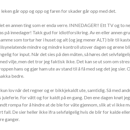
 i leken går opp og opp og faren for skader går opp med det.
det en annen ting som er enda verre. INNEDAGER!! Ett TV og to ne
s på innedager! Takk gud for idiotforsikring. Av en eller annen gru
amme som tortur her i huset og alt (og jeg mener ALT) blir til kast
tilsynelatende mindre og mindre kontroll utover dagen og ørene bl
ngelig for input. Når det sies på den måten, så høres det selvfølge
med vilje, men det tror jeg faktisk ikke. Det kan se ut som om stre
roppen hans og gjør ham ute av stand til å få med seg det jeg sier. O
hakka bedre.
kun lov når det regner og er bikkjekaldt ute, samtidig. Så med and
s juleferie. For vått og for kaldt på en gang. Den ene dagen knøt je
ndt rompa for å hindre at de ble for våte gjennom, slik at vi ikke 
t fall. De sier heller ikke ifra selvfølgelig hvis de blir for kalde ell
re ganger.