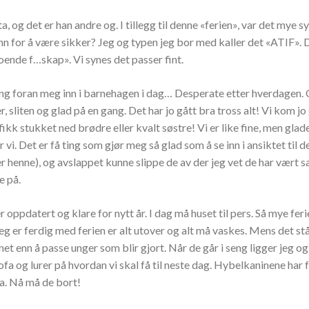
a, og det er han andre og. I tillegg til denne «ferien», var det mye 
ånn for å være sikker? Jeg og typen jeg bor med kaller det «ATIF». 
boende f…skap». Vi synes det passer fint.
g foran meg inn i barnehagen i dag… Desperate etter hverdagen.
r, sliten og glad på en gang. Det har jo gått bra tross alt! Vi kom j
fikk stukket ned brødre eller kvalt søstre! Vi er like fine, men glade
r vi. Det er få ting som gjør meg så glad som å se inn i ansiktet til 
r henne), og avslappet kunne slippe de av der jeg vet de har vært s
e på.
 oppdatert og klare for nytt år. I dag må huset til pers. Så mye feri
jeg er ferdig med ferien er alt utover og alt må vaskes. Mens det stå
net enn å passe unger som blir gjort. Når de går i seng ligger jeg 
ofa og lurer på hvordan vi skal få til neste dag. Hybelkaninene har
la. Nå må de bort!