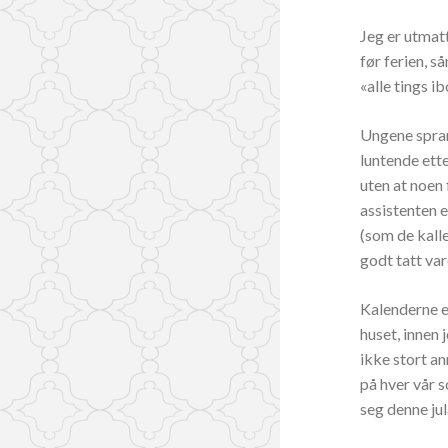
Jeg er utmatt
før ferien, s
«alle tings i
Ungene spran
luntende ette
uten at noen 
assistenten e
(som de kalle
godt tatt var
Kalenderne er
huset, innen 
ikke stort an
på hver vår s
seg denne ju