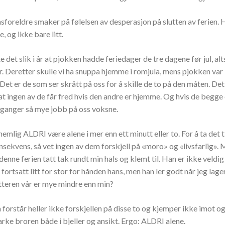
sforeldre smaker på følelsen av desperasjon på slutten av ferien. 
e, og ikke bare litt.
e det slik i år at pjokken hadde feriedager de tre dagene før jul, al
. Deretter skulle vi ha snuppa hjemme i romjula, mens pjokken var 
et er de som ser skrått på oss for å skille de to på den måten. De
at ingen av de får fred hvis den andre er hjemme. Og hvis de begge
 ganger så mye jobb på oss voksne.
emlig ALDRI være alene i mer enn ett minutt eller to. For å ta det t
sekvens, så vet ingen av dem forskjell på «moro» og «livsfarlig». 
denne ferien tatt tak rundt min hals og klemt til. Han er ikke veldig
 fortsatt litt for stor for hånden hans, men han ler godt når jeg lage
atteren vår er mye mindre enn min?
forstår heller ikke forskjellen på disse to og kjemper ikke imot o
arke broren både i bjeller og ansikt. Ergo: ALDRI alene.