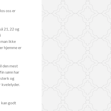
Hos oss er
tså 21, 22 og
i
t man ikke
 er hjemme er
il den mest
Min sønn har
 sterk og
r kvelelyder.
g kan godt