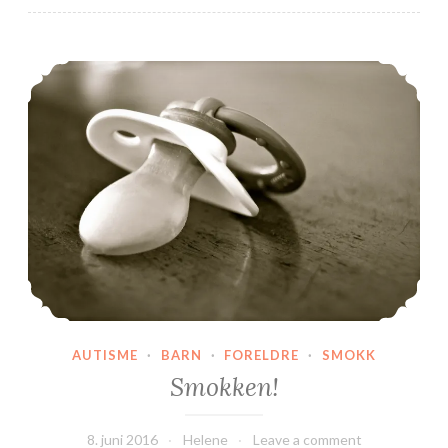
Smokken!
AUTISME
·
BARN
·
FORELDRE
·
SMOKK
Smokken!
8. juni 2016
Helene
Leave a comment